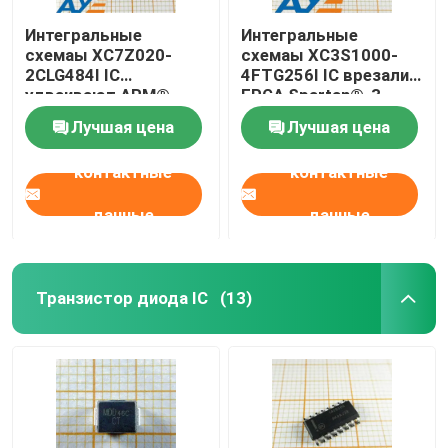
Интегральные
Интегральные
схемаы XC7Z020-
схемаы XC3S1000-
2CLG484I IC
4FTG256I IC врезали
удваивают ARM®
FPGA Spartan®-3
Cortex®-A9 MPCore™
Лучшая цена
Лучшая цена
контактные
контактные
данные
данные
Транзистор диода IC
(13)