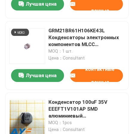
Лучшая цена
данные
GRM21BR61H106KE43L
Конденсаторы электронных
компонентов MLCC
многослойные керамические
MOQ：1 шт.
конденсаторы
Цена：Consultant
контактные
Лучшая цена
данные
Конденсатор 100uF 35V
EEEFT1V101AP SMD
алюминиевый
электролитический
MOQ：1pcs
Цена：Consultant