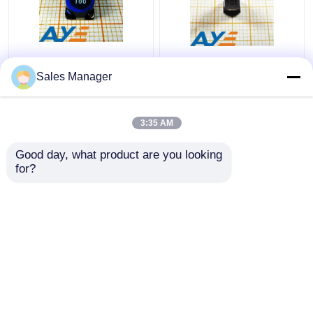
Сопротивление DC
Индуктор силы
индуктора 7032 10UH
SWPA5040S101MT
Sales Manager
SLF7032T-100M1R4-
100μH ультратонкий
2PF 1.4A силы SMD
небольшой
защищаемый
3:35 AM
Лучшая цена
Лучшая цена
Good day, what product are you looking 
контактные
контактные
for?
данные
данные
Осмотрите больше
Главная страница
Карта сайта
контактные данные
Desktop Site
Карта сайта
Privacy Policy