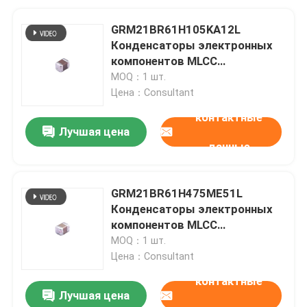
GRM21BR61H105KA12L
Конденсаторы электронных
компонентов MLCC
многослойные керамические
MOQ：1 шт.
конденсаторы
Цена：Consultant
контактные
Лучшая цена
данные
GRM21BR61H475ME51L
Конденсаторы электронных
компонентов MLCC
многослойные керамические
MOQ：1 шт.
конденсаторы
Цена：Consultant
контактные
Лучшая цена