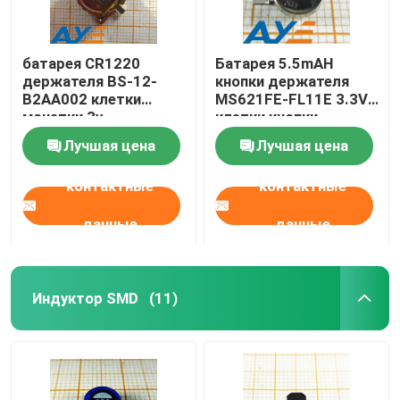
батарея CR1220
Батарея 5.5mAH
держателя BS-12-
кнопки держателя
B2AA002 клетки
MS621FE-FL11E 3.3V
монетки 3v
клетки кнопки
применимая
перезаряжаемые
Лучшая цена
Лучшая цена
контактные
контактные
данные
данные
Индуктор SMD
(11)