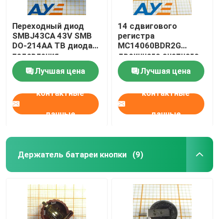
Переходный диод
14 сдвигового
SMBJ43CA 43V SMB
регистра
DO-214AA ТВ диода
MC14060BDR2G
подавления
двоичного счетного
напряжения тока
устройства этапа 3-
Лучшая цена
Лучшая цена
18V
контактные
контактные
данные
данные
Держатель батареи кнопки
(9)