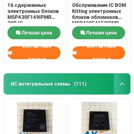
16 сдержанных
Обслуживание IC BOM
электронных блоков
Kitting электронных
MSP430F149IPMR
блоков обломоков
2KB IC
MSP430F4152IPMR
микроконтроллера
Лучшая цена
Лучшая цена
контактные
контактные
данные
данные
ИС интегральные схемы
(111)