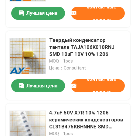
контактные
Лучшая цена
данные
Твердый конденсатор
тантала TAJA106K010RNJ
SMD 10uF 10V 10% 1206
MOQ：1pcs
Цена：Consultant
контактные
Лучшая цена
данные
Дом
4.7uF 50V X7R 10% 1206
Продукты
керамических конденсаторов
CL31B475KBHNNNE SMD
разнослоистых
Видео
MOQ：1pcs