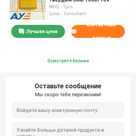
MOQ：1pcs
Цена：Consultant
Транзистор диода IC
контактные
Лучшая цена
Держатель батареи кнопки
данные
Конденсаторы электронных блоков
Осмотрите больше
Индуктор SMD
Оставьте сообщение
Резистор обломока Smd
Мы скоро тебе перезвоним!
Кварцевый осциллятор SMD
Светоэлектрический прибор