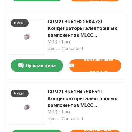
данные
GRM21BR61H225KA73L
Конденсаторы электронных
компонентов MLCC
многослойные керамические
MOQ：1 шт.
конденсаторы
Цена：Consultant
контактные
Лучшая цена
данные
GRM21BR61H475KE51L
Конденсаторы электронных
компонентов MLCC
многослойные керамические
MOQ：1 шт.
конденсаторы
Цена：Consultant
контактные