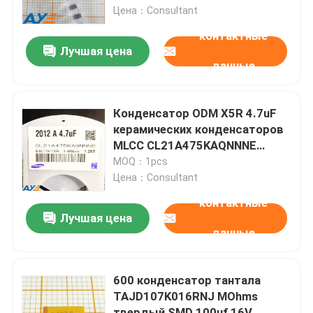
Цена：Consultant
контактные
О нас
Лучшая цена
данные
Путешествие фабрики
Конденсатор ODM X5R 4.7uF
Проверка качества
керамических конденсаторов
MLCC CL21A475KAQNNNE
разнослоистый
MOQ：1pcs
Свяжитесь мы
Цена：Consultant
контактные
Спросите цитату
Лучшая цена
данные
IC электронные компоненты
600 конденсатор тантала
TAJD107K016RNJ MOhms
ИС интегральные схемы
твердый SMD 100uf 16V