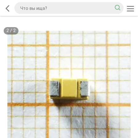
2
/
2