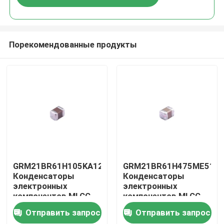
Порекомендованные продукты
Дом
GRM21BR61H105KA12L
GRM21BR61H475ME51L
Конденсаторы
Конденсаторы
электронных
электронных
Продукты
компонентов MLCC
компонентов MLCC
многослойные
многослойные
Отправить запрос
Отправить запрос
керамические
керамические
Видео