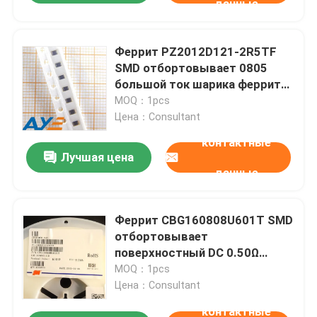
данные
Феррит PZ2012D121-2R5TF
SMD отбортовывает 0805
большой ток шарика феррита
120R 2500mA
MOQ：1pcs
Цена：Consultant
контактные
Лучшая цена
данные
Феррит CBG160808U601T SMD
отбортовывает
поверхностный DC 0.50Ω
сопротивления пакета 0603
MOQ：1pcs
держателя
Цена：Consultant
контактные