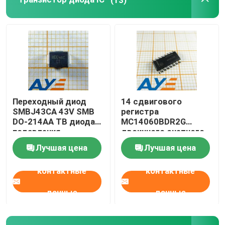
Шарики феррита SMD
транзистор двухполярного соединения
Фильтр EMI SMD
Переходный диод
14 сдвигового
SMBJ43CA 43V SMB
регистра
Компоненты электроники пассивные
DO-214AA ТВ диода
MC14060BDR2G
подавления
двоичного счетного
напряжения тока
устройства этапа 3-
Лучшая цена
Лучшая цена
18V
контактные
контактные
данные
данные