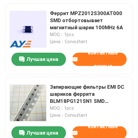
Феррит MPZ2012S300AT000
SMD отбортовывает
магнитный шарик 100MHz 6A
MOQ：1pcs
Цена：Consultant
контактные
Лучшая цена
данные
Запирающие фильтры EMI DC
шариков феррита
BLM18PG121SN1 SMD
бортовые вставляемые
MOQ：1pcs
Цена：Consultant
контактные
Лучшая цена