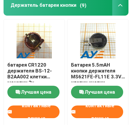
Держатель батареи кнопки
(9)
батарея CR1220
Батарея 5.5mAH
держателя BS-12-
кнопки держателя
B2AA002 клетки
MS621FE-FL11E 3.3V
монетки 3v
клетки кнопки
применимая
перезаряжаемые
Лучшая цена
Лучшая цена
контактные
контактные
данные
данные