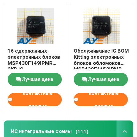
О нас
Путешествие фабрики
16 сдержанных
Обслуживание IC BOM
Проверка качества
электронных блоков
Kitting электронных
MSP430F149IPMR
блоков обломоков
2KB IC
MSP430F4152IPMR
микроконтроллера
Свяжитесь мы
Лучшая цена
Лучшая цена
контактные
контактные
Спросите цитату
данные
данные
IC электронные компоненты
ИС интегральные схемы
(111)
ИС интегральные схемы