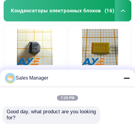
Конденсаторы электронных блоков
(16)
Конденсатор 100uF
Конденсаторы 10V
35V EEEFT1V101AP
100uF 2312
Sales Manager
SMD алюминиевый
электронных блоков
электролитический
тантала
TAJC107K010RNJ
7:29 PM
Лучшая цена
Лучшая цена
SMD
Good day, what product are you looking 
контактные
контактные
for?
данные
данные