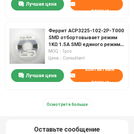
Лучшая цена
данные
Феррит ACP3225-102-2P-T000
SMD отбортовывает режим
1KΩ 1.5A SMD единого режима
фильтра
MOQ：1pcs
Цена：Consultant
контактные
Лучшая цена
данные
Осмотрите больше
Оставьте сообщение