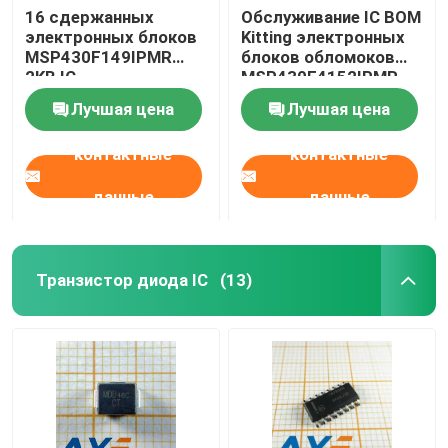
16 сдержанных
Обслуживание IC BOM
электронных блоков
Kitting электронных
MSP430F149IPMR
блоков обломоков
2KB IC
MSP430F4152IPMR
микроконтроллера
Лучшая цена
Лучшая цена
контактные
контактные
данные
данные
Транзистор диода IC
(13)