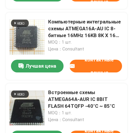
данные
Компьютерные интегральные
схемы ATMEGA16A-AU IC 8-
битные 16MHz 16KB 8K X 16
44-TQFP
MOQ：1 шт.
Цена：Consultant
контактные
Лучшая цена
данные
Встроенные схемы
ATMEGA64A-AUR IC 8BIT
FLASH 64TQFP -40°C ~ 85°C
MOQ：1 шт.
Цена：Consultant
контактные