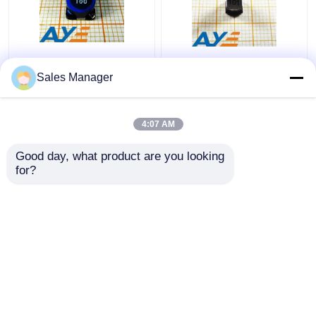
Сопротивление DC
Индуктор силы
индуктора 7032 10UH
SWPA5040S101MT
Sales Manager
SLF7032T-100M1R4-
100μH ультратонкий
2PF 1.4A силы SMD
небольшой
защищаемый
4:07 AM
Лучшая цена
Лучшая цена
Good day, what product are you looking 
контактные
контактные
for?
данные
данные
Осмотрите больше
Главная страница
Карта сайта
контактные данные
Desktop Site
Карта сайта
Privacy Policy