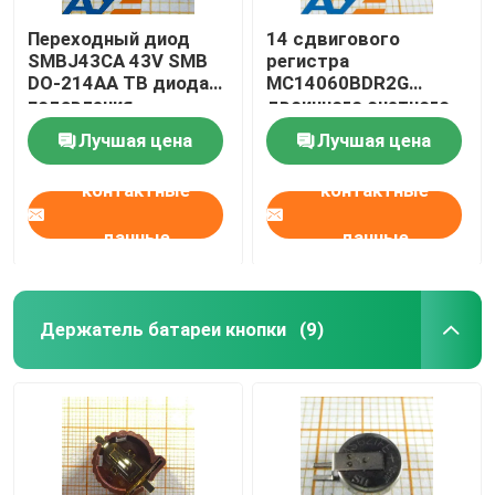
Переходный диод
14 сдвигового
SMBJ43CA 43V SMB
регистра
DO-214AA ТВ диода
MC14060BDR2G
подавления
двоичного счетного
напряжения тока
устройства этапа 3-
Лучшая цена
Лучшая цена
18V
контактные
контактные
данные
данные
Держатель батареи кнопки
(9)