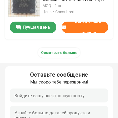
MOQ：1 шт.
Цена：Consultant
Транзистор диода IC
контактные
Лучшая цена
Держатель батареи кнопки
данные
Конденсаторы электронных блоков
Осмотрите больше
Индуктор SMD
Оставьте сообщение
Резистор обломока Smd
Мы скоро тебе перезвоним!
Кварцевый осциллятор SMD
Светоэлектрический прибор