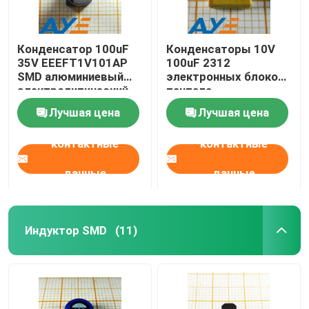
Конденсатор 100uF
Конденсаторы 10V
35V EEEFT1V101AP
100uF 2312
SMD алюминиевый
электронных блоков
электролитический
тантала
TAJC107K010RNJ
Лучшая цена
Лучшая цена
SMD
контактные
контактные
данные
данные
Индуктор SMD
(11)