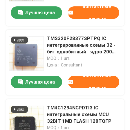
контактные
Лучшая цена
данные
TMS320F28377SPTPQ IC
интегрированные схемы 32 -
бит однобитный - ядро 200
МГц
MOQ：1 шт.
Цена：Consultant
контактные
Лучшая цена
данные
Дом
TM4C1294NCPDTI3 IC
Продукты
интегральные схемы MCU
32BIT 1MB FLASH 128TQFP
Видео
MOQ：1 шт.