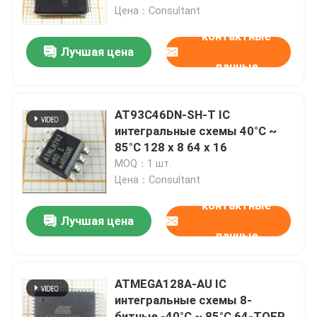
Цена：Consultant
контактные
О нас
Лучшая цена
данные
Путешествие фабрики
AT93C46DN-SH-T IC
Проверка качества
интегральные схемы 40°C ~
85°C 128 x 8 64 x 16
MOQ：1 шт.
Свяжитесь мы
Цена：Consultant
контактные
Спросите цитату
Лучшая цена
данные
IC электронные компоненты
ATMEGA128A-AU IC
интегральные схемы 8-
ИС интегральные схемы
битные -40°C ~ 85°C 64-TQFP