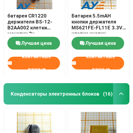
батарея CR1220
Батарея 5.5mAH
держателя BS-12-
кнопки держателя
B2AA002 клетки
MS621FE-FL11E 3.3V
монетки 3v
клетки кнопки
применимая
перезаряжаемые
Лучшая цена
Лучшая цена
контактные
контактные
данные
данные
Конденсаторы электронных блоков
(16)