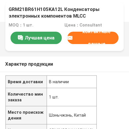
GRM21BR61H105KA12L Конденсаторы
электронных компонентов MLCC
многослойные керамические конденсаторы
MOQ：1 шт.
Цена：Consultant
контактные
Лучшая цена
данные
Характер продукции
Время доставки
В наличии
Количество мин
1 шт.
заказа
Место происхож
Шэньчжэнь, Китай
дения