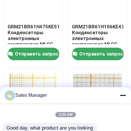
О нас
GRM21BR61H475KE51L
GRM21BR61H106KE43L
Конденсаторы
Конденсаторы
Путешествие фабрики
электронных
электронных
компонентов MLCC
компонентов MLCC
многослойные
многослойные
Отправить запрос
Отправить запрос
Проверка качества
керамические
керамические
конденсаторы
конденсаторы
Свяжитесь мы
Спросите цитату
Sales Manager
IC электронные компоненты
3:25 AM
ИС интегральные схемы
Good day, what product are you looking 
Конденсатор 100uF
Твердый