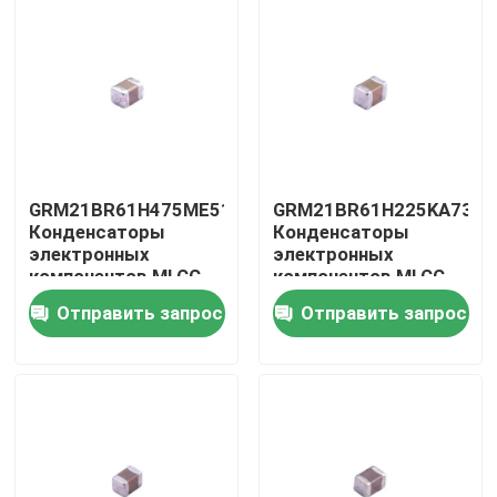
GRM21BR61H475ME51L
GRM21BR61H225KA73L
Конденсаторы
Конденсаторы
электронных
электронных
компонентов MLCC
компонентов MLCC
многослойные
многослойные
Отправить запрос
Отправить запрос
керамические
керамические
конденсаторы
конденсаторы
Дом
Продукты
Видео