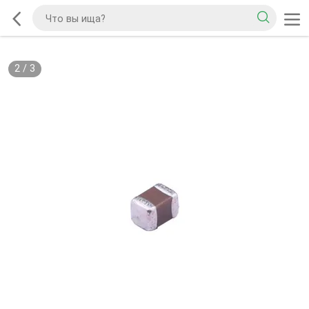
2
/
3