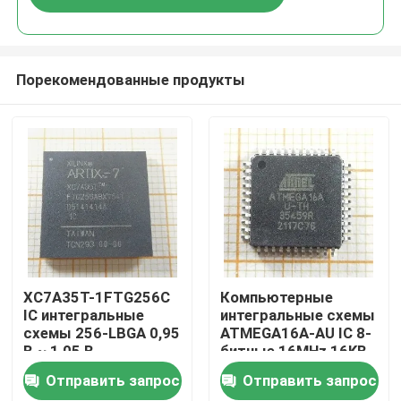
Порекомендованные продукты
Дом
XC7A35T-1FTG256C
Компьютерные
IC интегральные
интегральные схемы
схемы 256-LBGA 0,95
ATMEGA16A-AU IC 8-
Продукты
В ~ 1,05 В
битные 16MHz 16KB
8K X 16 44-TQFP
Отправить запрос
Отправить запрос
Видео