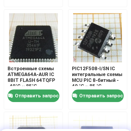
О нас
Путешествие фабрики
Проверка качества
Встроенные схемы
PIC12F508-I/SN IC
Свяжитесь мы
ATMEGA64A-AUR IC
интегральные схемы
8BIT FLASH 64TQFP
MCU PIC 8-битный -
-40°C ~ 85°C
40 °C ~ 85 °C
Спросите цитату
Отправить запрос
Отправить запрос
IC электронные компоненты
ИС интегральные схемы