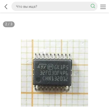
2
/
3