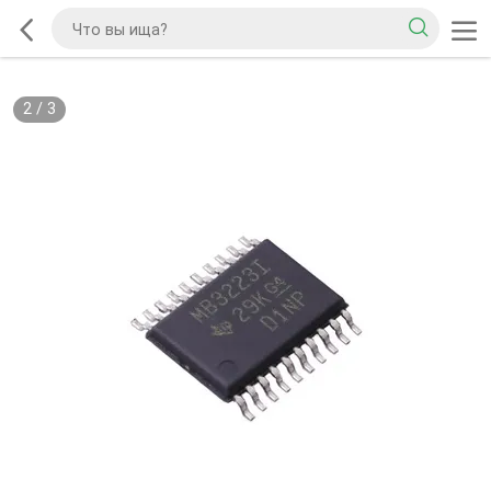
2
/
3