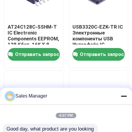
О нас
AT24C128C-SSHM-T
USB3320C-EZK-TR IC
IC Electronic
Электронные
Путешествие фабрики
Components EEPROM,
компоненты USB
128 Кбит, 16K X 8
Интерфейс IC
бит, 1 МГц, I2C, SOIC,
Высокая скорость
Отправить запрос
Отправить запрос
Проверка качества
8 пин
USB 1.8V ULPI
Свяжитесь мы
Спросите цитату
Sales Manager
IC электронные компоненты
4:07 PM
ИС интегральные схемы
Good day, what product are you looking 
CC1101RGPR IC
CC2530F256RHAR IC