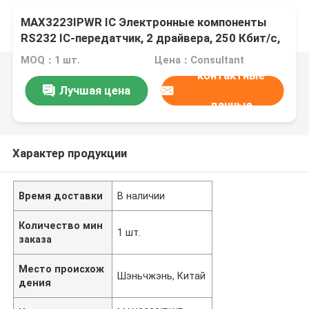
MAX3223IPWR IC Электронные компоненты
RS232 IC-передатчик, 2 драйвера, 250 Кбит/с,
от 3 В до 5,5 В, TSSOP-20
MOQ：1 шт.
Цена：Consultant
контактные
Лучшая цена
данные
Характер продукции
Время доставки
В наличии
Количество мин
1 шт.
заказа
Место происхож
Шэньчжэнь, Китай
дения