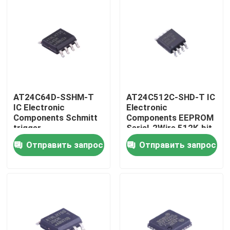
AT24C64D-SSHM-T
AT24C512C-SHD-T IC
IC Electronic
Electronic
Components Schmitt
Components EEPROM
trigger,
Serial-2Wire 512K-bit
фильтрованные
64K x 8 3.3V/5V 8-Pin
Отправить запрос
Отправить запрос
входы для
SOIC EIAJ T/R
подавления шума
Дом
Продукты
Видео