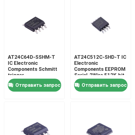
AT24C64D-SSHM-T
AT24C512C-SHD-T IC
IC Electronic
Electronic
Components Schmitt
Components EEPROM
trigger,
Serial-2Wire 512K-bit
фильтрованные
64K x 8 3.3V/5V 8-Pin
Отправить запрос
Отправить запрос
входы для
SOIC EIAJ T/R
подавления шума
Дом
Продукты
Видео