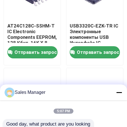
О нас
AT24C128C-SSHM-T
USB3320C-EZK-TR IC
IC Electronic
Электронные
Путешествие фабрики
Components EEPROM,
компоненты USB
128 Кбит, 16K X 8
Интерфейс IC
бит, 1 МГц, I2C, SOIC,
Высокая скорость
Отправить запрос
Отправить запрос
Проверка качества
8 пин
USB 1.8V ULPI
Свяжитесь мы
Спросите цитату
Sales Manager
IC электронные компоненты
5:07 PM
ИС интегральные схемы
Good day, what product are you looking 
CC1101RGPR IC
CC2530F256RHAR IC