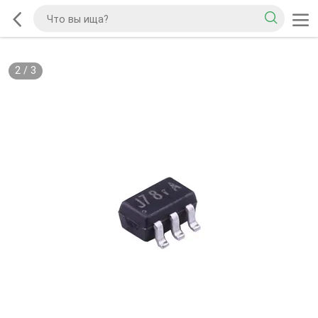
2
/
3