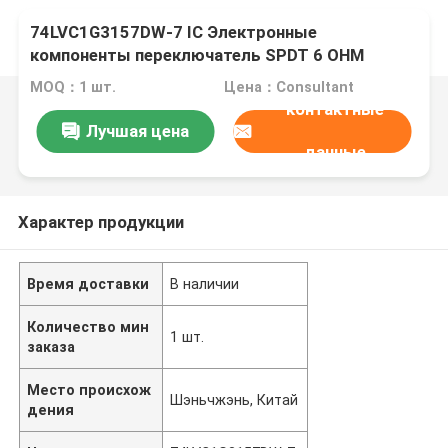
74LVC1G3157DW-7 IC Электронные
компоненты переключатель SPDT 6 OHM
SOT363 / 1 схема IC переключатель 2:1 10Ohm
MOQ：1 шт.
Цена：Consultant
SOT-363
контактные
Лучшая цена
данные
Характер продукции
Время доставки
В наличии
Количество мин
1 шт.
заказа
Место происхож
Шэньчжэнь, Китай
дения