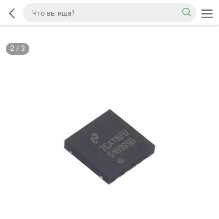
2
/
3