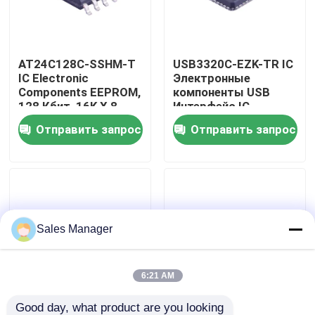
О нас
AT24C128C-SSHM-T
USB3320C-EZK-TR IC
IC Electronic
Электронные
Путешествие фабрики
Components EEPROM,
компоненты USB
128 Кбит, 16K X 8
Интерфейс IC
бит, 1 МГц, I2C, SOIC,
Высокая скорость
Отправить запрос
Отправить запрос
Проверка качества
8 пин
USB 1.8V ULPI
Свяжитесь мы
Спросите цитату
Sales Manager
IC электронные компоненты
6:21 AM
ИС интегральные схемы
Good day, what product are you looking 
CC1101RGPR IC
CC2530F256RHAR IC