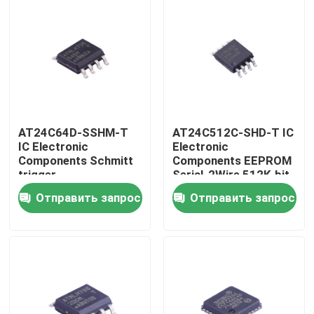
AT24C64D-SSHM-T
AT24C512C-SHD-T IC
IC Electronic
Electronic
Components Schmitt
Components EEPROM
trigger,
Serial-2Wire 512K-bit
фильтрованные
64K x 8 3.3V/5V 8-Pin
Отправить запрос
Отправить запрос
входы для
SOIC EIAJ T/R
подавления шума
Дом
Продукты
Видео