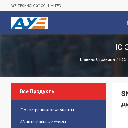
AYE TECHNOLOGY CO., LIMITED
IC
С
Главная Страница
/
IC 
Все Продукты
S
д
IC электронные компоненты
ИС интегральные схемы