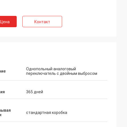
 Цена
Контакт
кий
а продукт,
Однопольный аналоговый
а, а качество
ние
переключатель с двойным выбросом
ое.
тия
365 дней
вывая
стандартная коробка
и