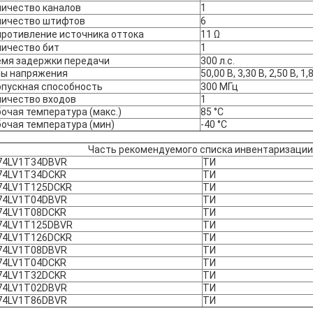
личество каналов
1
личество штифтов
6
ротивление источника оттока
11 Ω
личество бит
1
емя задержки передачи
300 л.с.
лы напряжения
50,00 В, 3,30 В, 2,50 В, 1,
опускная способность
300 МГц
личество входов
1
очая температура (макс.)
85 °C
очая температура (мин)
-40 °C
Часть рекомендуемого списка инвентаризации
74LV1T34DBVR
ТИ
74LV1T34DCKR
ТИ
74LV1T125DCKR
ТИ
74LV1T04DBVR
ТИ
74LV1T08DCKR
ТИ
74LV1T125DBVR
ТИ
74LV1T126DCKR
ТИ
74LV1T08DBVR
ТИ
74LV1T04DCKR
ТИ
74LV1T32DCKR
ТИ
74LV1T02DBVR
ТИ
74LV1T86DBVR
ТИ