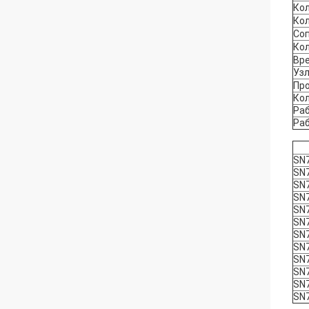
Ко
Ко
Соп
Ко
Вр
Уз
Пр
Ко
Раб
Раб
SN
SN
SN
SN
SN
SN
SN
SN
SN
SN
SN
SN