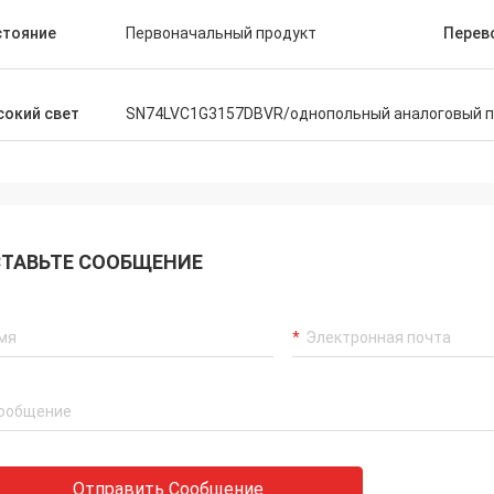
стояние
Первоначальный продукт
Перев
окий свет
SN74LVC1G3157DBVR/однопольный аналоговый п
ТАВЬТЕ СООБЩЕНИЕ
Отправить Сообщение