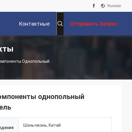
Russian
Контактные
Отправить Запрос
кты
Данные
Компоненты Однопольный
омпоненты однопольный
ель
Шэньчжэнь, Китай
ждения