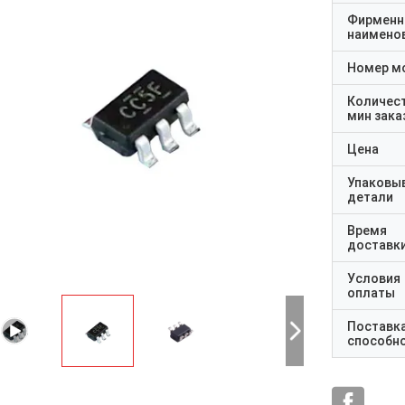
Фирменн
наимено
VNS14NV04P-E - это лунное устройство
Номер м
с использованием STMicroelectronicsTM VIPowerTM M0
Технология, предназначенная для замены стандарта
Количес
Мощные MOSFET в постоянном токе до 50 кГц.
мин зака
Цена
переоцененный
Упаковы
температура от -40°C до +105°C
детали
Время
доставк
Условия
оплаты
Поставк
способн