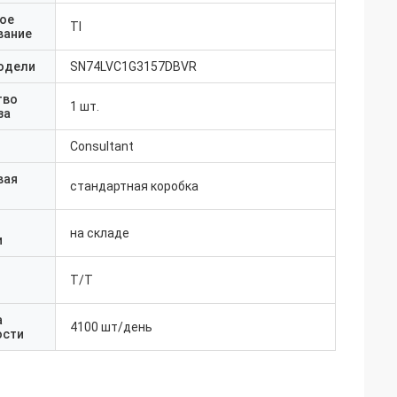
ое
TI
вание
одели
SN74LVC1G3157DBVR
тво
1 шт.
за
Consultant
вая
стандартная коробка
на складе
и
T/T
а
4100 шт/день
ости