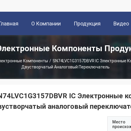
Главная
О Компании
Продукция
Видео
 Электронные Компоненты Проду
траница
Электронные Компоненты
/
SN74LVC1G3157DBVR IC Электронные 
Двустворчатый Аналоговый Переключатель
N74LVC1G3157DBVR IC Электронные к
вустворчатый аналоговый переключат
Место
происхо