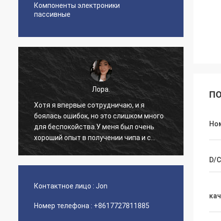
Компоненты электроники
пассивные
Лора.
ПО
Хотя я впервые сотрудничаю, и я
боялась ошибок, но это слишком много
Хорош
Но
для беспокойства.У меня был очень
раз, е
хороший опыт в получении чипа и с
точки зрения обслуживания.
D/C
Контактное лицо :
Jon
ка
Номер телефона :
+8617727811885