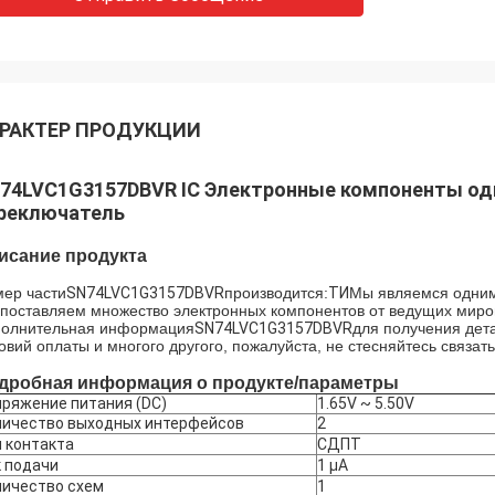
РАКТЕР ПРОДУКЦИИ
74LVC1G3157DBVR IC Электронные компоненты о
реключатель
исание продукта
ер части
SN74LVC1G3157DBVR
производится:
ТИ
Мы являемся одним
поставляем множество электронных компонентов от ведущих миро
олнительная информация
SN74LVC1G3157DBVR
для получения дет
овий оплаты и многого другого, пожалуйста, не стесняйтесь связать
дробная информация о продукте/параметры
ряжение питания (DC)
1.65V ~ 5.50V
личество выходных интерфейсов
2
 контакта
СДПТ
 подачи
1 μA
личество схем
1