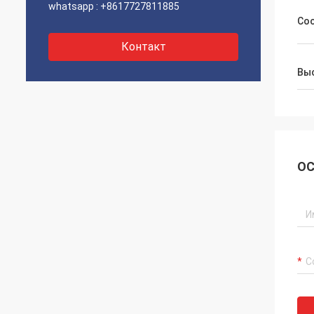
whatsapp :
+8617727811885
Со
Контакт
Выс
ОС