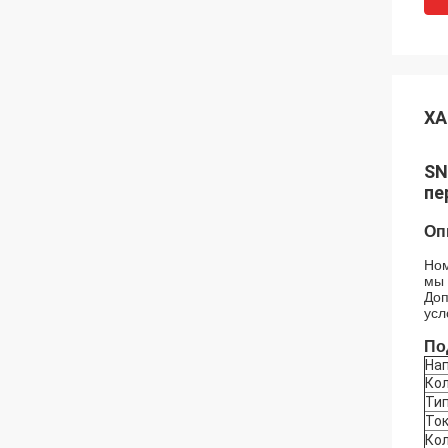
ХА
SN
пе
Оп
Ном
мы 
Доп
усл
По
Нап
Ко
Тип
Ток
Ко