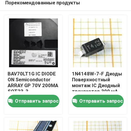
Порекомендованные продукты
BAV70LT1G IC DIODE
1N4148W-7-F Диоды
ON Semiconductor
Поверхностный
ARRAY GP 70V 200MA
монтаж IC Диодный
SOT23-3
транзистор 300 мА
Дом
(постоянный ток)
Отправить запрос
Отправить запрос
Стандарт
Продукты
Видео