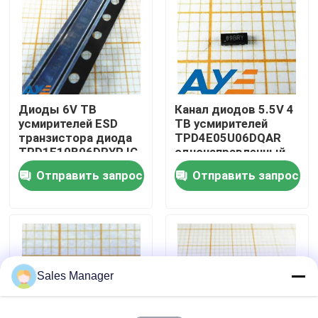
О нас
Путешествие фабрики
Диоды 6V ТВ
Канал диодов 5.5V 4
усмирителей ESD
ТВ усмирителей
Проверка качества
транзистора диода
TPD4E05U06DQAR
TPD1E10B06DPYR IC
однонаправленный
ESD
Отправить запрос
Отправить запрос
Свяжитесь мы
Спросите цитату
IC электронные компоненты
Sales Manager
ИС интегральные схемы