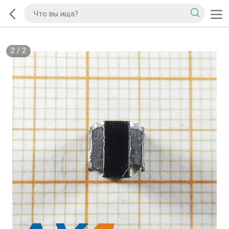
2
/
2