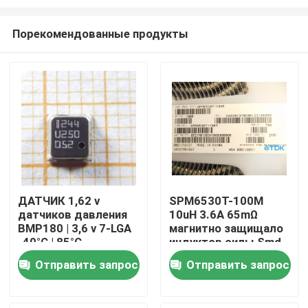
Порекомендованные продукты
ДАТЧИК 1,62 v
SPM6530T-100M
датчиков давления
10uH 3.6A 65mΩ
Дом
BMP180 | 3,6 v 7-LGA
магнитно защищало
-40°C | 85°C
индуктор силы Smd
Продукты
Отправить запрос
Отправить запрос
Видео