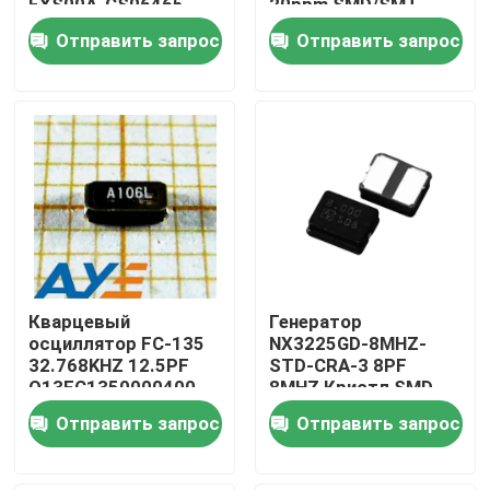
EXS00A-CS06465
20ppm SMD/SMT
SMD упаковывает
G43270018
Отправить запрос
Отправить запрос
32MHZ 10PF
О нас
Путешествие фабрики
Проверка качества
Свяжитесь мы
Кварцевый
Генератор
Спросите цитату
осциллятор FC-135
NX3225GD-8MHZ-
32.768KHZ 12.5PF
STD-CRA-3 8PF
Q13FC1350000400
8MHZ Кристл SMD
IC электронные компоненты
SMD пассивный
500 омов
Отправить запрос
Отправить запрос
ИС интегральные схемы