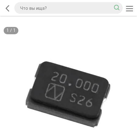
1
/
1