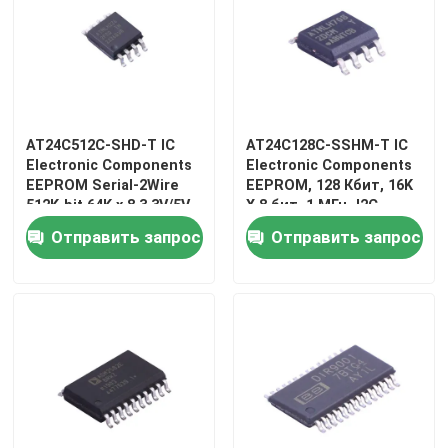
AT24C512C-SHD-T IC
AT24C128C-SSHM-T IC
Electronic Components
Electronic Components
EEPROM Serial-2Wire
EEPROM, 128 Кбит, 16K
512K-bit 64K x 8 3.3V/5V
X 8 бит, 1 МГц, I2C,
8-Pin SOIC EIAJ T/R
SOIC, 8 пин
Отправить запрос
Отправить запрос
Дом
Продукты
Видео