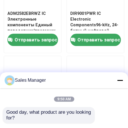
ADM2582EBRWZ IC
DIR9001PWR IC
О нас
Электронные
Electronic
компоненты Единый
Components96-kHz, 24-
передатчик/приемник
битный цифровой
Путешествие фабрики
RS-422/RS-485 20-
аудио интерфейсный
Отправить запрос
Отправить запрос
контактная SOIC W
приемник
трубка
Проверка качества
Свяжитесь мы
Sales Manager
Спросите цитату
9:50 AM
IC электронные компоненты
Good day, what product are you looking 
74LVC1G3157DW-7 IC
TPS62810MWRWYR IC
for?
Электронные
Электронные
ИС интегральные схемы
компоненты
компоненты